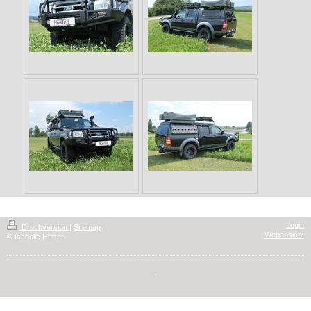
Login
Druckversion
|
Sitemap
Webansicht
© Isabelle Hurter
↑