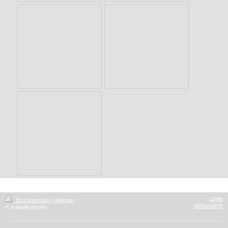
Login
Druckversion
|
Sitemap
Webansicht
© Isabelle Hurter