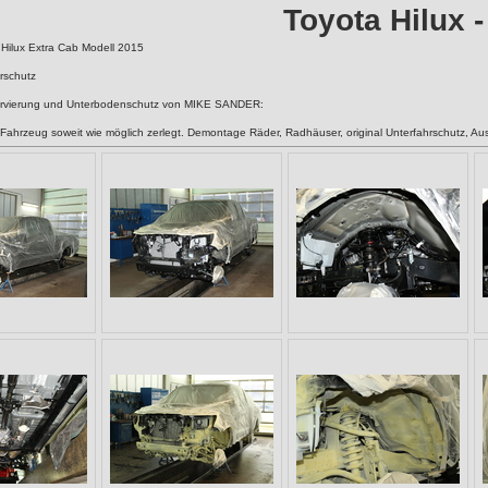
Toyota Hilux -
Hilux Extra Cab Modell 2015
rschutz
ervierung und Unterbodenschutz von MIKE SANDER:
ahrzeug soweit wie möglich zerlegt. Demontage Räder, Radhäuser, original Unterfahrschutz, Ausp