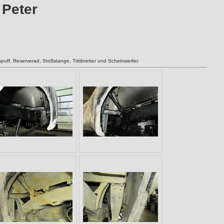
 Peter
uff, Reserverad, Stoßstange, Trittbretter und Scheinwerfer.