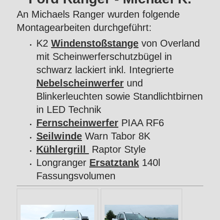
An Michaels Ranger wurden folgende
Montagearbeiten durchgeführt:
K2
Windenstoßstange
von Overland
mit Scheinwerferschutzbügel in
schwarz lackiert inkl. Integrierte
Nebelscheinwerfer
und
Blinkerleuchten sowie Standlichtbirnen
in LED Technik
Fernscheinwerfer
PIAA RF6
Seilwinde
Warn Tabor 8K
Kühlergrill
Raptor Style
Longranger
Ersatztank
140l
Fassungsvolumen