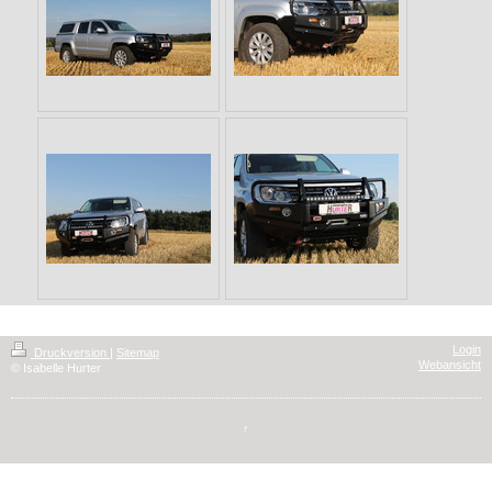
Login
Druckversion
|
Sitemap
Webansicht
© Isabelle Hurter
↑